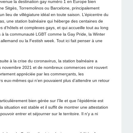
evenue la destination gay numéro 1 en Europe bien
 Sitgès, Torremolinos ou Barcelone, principalement
un lieu de villégiature idéal en toute saison. L’épicentre du
mas, une station balnéaire qui héberge des centaines de
 d’hôtels et complexes gays, et qui accueille tout au long
és à la communauté LGBT comme la Gay Pride, la Winter
l allemand ou la Festish week. Tout ici fait penser à une
ite à la crise du coronavirus, la station balnéaire a
uis novembre 2021 et de nombreux commerces ont rouvert
rtement appréciée par les commerçants, les
ers eux-mêmes qui n’en pouvaient plus d’attendre un retour
particulièrement bien gérée sur l’île et que l’épidémie est
a situation est stable et il suffit de montrer une attestation
voir entrer et séjourner sur le territoire. Il n’y a ni