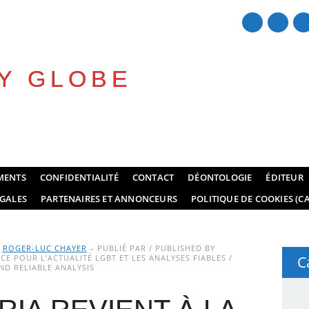
Y GLOBE
MENTS
CONFIDENTIALITÉ
CONTACT
DÉONTOLOGIE
ÉDITEUR
GALES
PARTENAIRES ET ANNONCEURS
POLITIQUE DE COOKIES (CA
Y
ROGER-LUC CHAYER
– PUBLIÉ PAR / PUBLISHED BY
E POUR L’ACTUALITÉ LGBT ET LES ANALYSES FIABLES /
C
D RELIABLE ANALYSIS