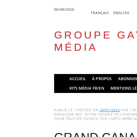
06/08/2026
FRANÇAIS
ENGLISH
GROUPE GA
MÉDIA
Skip
ACCUEIL
À PROPOS
ABONNE
to
Main menu
KITS MÉDIA FR/EN
MENTIONS LÉ
content
PUBLIÉ LE / POSTED ON
29/01/2022
PAR / B
GAYGLOBE.NET, VOTRE SOURCE DE CONFIANC
YOUR TRUSTED SOURCE FOR LGBTQ NEWS AN