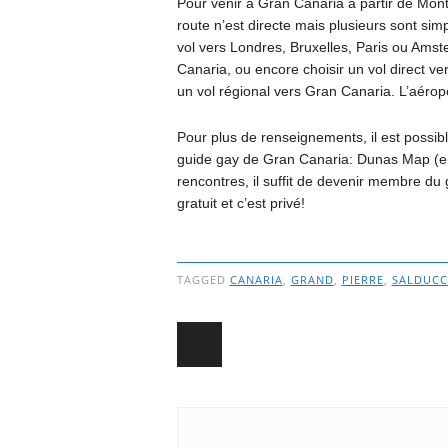
Pour venir à Gran Canaria à partir de Montr
route n’est directe mais plusieurs sont s
vol vers Londres, Bruxelles, Paris ou Am
Canaria, ou encore choisir un vol direct v
un vol régional vers Gran Canaria. L’aérop
Pour plus de renseignements, il est possible
guide gay de Gran Canaria: Dunas Map (en 
rencontres, il suffit de devenir membre 
gratuit et c’est privé!
TAGGED
CANARIA
,
GRAND
,
PIERRE
,
SALDUCC
Post navigation