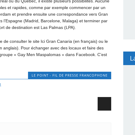
éal ou du Québec, il existe plusieurs possibilités. Aucune
imples et rapides, comme par exemple commencer par un
sterdam et prendre ensuite une correspondance vers Gran
ers l’Espagne (Madrid, Barcelone, Malaga) et terminer par
ort de destination est Las Palmas (LPA).
 de consulter le site Ici Gran Canaria (en français) ou le
anglais). Pour échanger avec des locaux et faire des
du groupe « Gay Men Maspalomas » dans Facebook. C’est
L
LE POINT - FIL DE PRESSE FRANCOPHONE
I