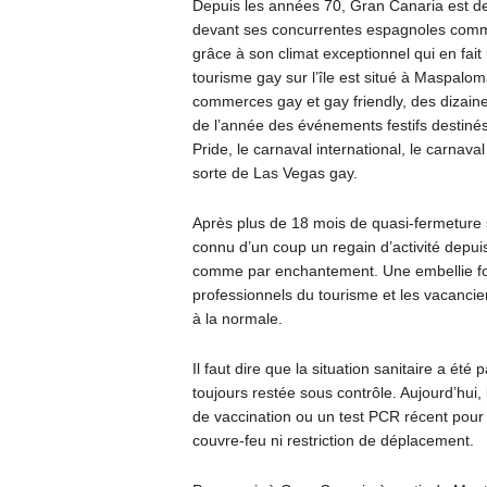
Depuis les années 70, Gran Canaria est d
devant ses concurrentes espagnoles comme
grâce à son climat exceptionnel qui en fait 
tourisme gay sur l’île est situé à Maspalo
commerces gay et gay friendly, des dizaines
de l’année des événements festifs destin
Pride, le carnaval international, le carnava
sorte de Las Vegas gay.
Après plus de 18 mois de quasi-fermeture su
connu d’un coup un regain d’activité dep
comme par enchantement. Une embellie fo
professionnels du tourisme et les vacanci
à la normale.
Il faut dire que la situation sanitaire a été 
toujours restée sous contrôle. Aujourd’hui, l
de vaccination ou un test PCR récent pour pou
couvre-feu ni restriction de déplacement.