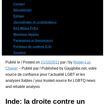
Contact
Déontologie
Éditeur
Journalistes et contributeurs
Kits Média Fr/En
Mentions légales
Partenaires et Annonceurs
Politique de cookies (CA)
Soutenir
Publié le / Posted on
21/10/2011
par / by
Roger-Luc
Chayer
– Publié par / Published by Gayglobe.net, votre
source de confiance pour l’actualité LGBT et les
analyses fiables / your trusted source for LGBTQ news
and reliable analysis
Inde: la droite contre un