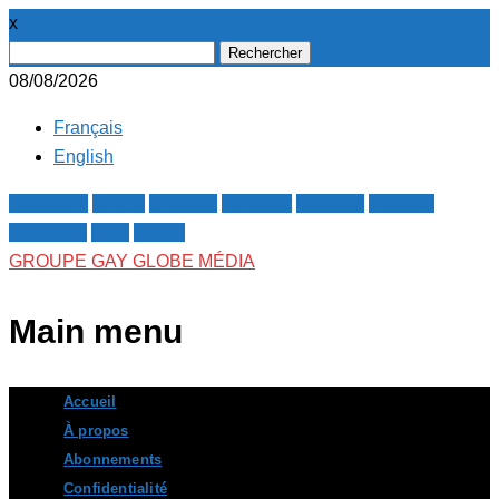
x
Rechercher :
08/08/2026
Français
English
Facebook
Twitter
Google+
Pinterest
Linkedin
Youtube
Instagram
RSS
E-mail
GROUPE GAY GLOBE MÉDIA
Main menu
Skip
Accueil
to
À propos
content
Abonnements
Confidentialité