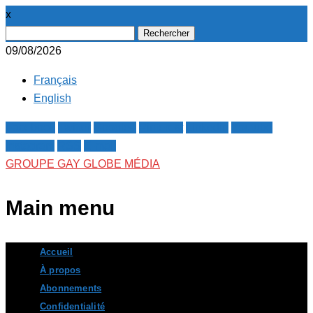
x
Rechercher :
09/08/2026
Français
English
Facebook
Twitter
Google+
Pinterest
Linkedin
Youtube
Instagram
RSS
E-mail
GROUPE GAY GLOBE MÉDIA
Main menu
Skip
Accueil
to
À propos
content
Abonnements
Confidentialité