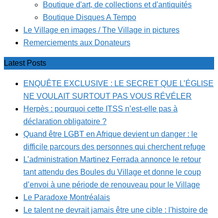
Boutique d'art, de collections et d'antiquités
Boutique Disques A Tempo
Le Village en images / The Village in pictures
Remerciements aux Donateurs
Latest Posts
ENQUÊTE EXCLUSIVE : LE SECRET QUE L’ÉGLISE
NE VOULAIT SURTOUT PAS VOUS RÉVÉLER
Herpès : pourquoi cette ITSS n’est-elle pas à
déclaration obligatoire ?
Quand être LGBT en Afrique devient un danger : le
difficile parcours des personnes qui cherchent refuge
L’administration Martinez Ferrada annonce le retour
tant attendu des Boules du Village et donne le coup
d’envoi à une période de renouveau pour le Village
Le Paradoxe Montréalais
Le talent ne devrait jamais être une cible : l'histoire de