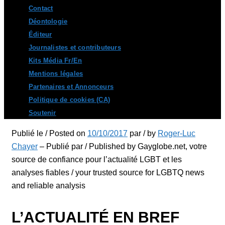
Contact
Déontologie
Éditeur
Journalistes et contributeurs
Kits Média Fr/En
Mentions légales
Partenaires et Annonceurs
Politique de cookies (CA)
Soutenir
Publié le / Posted on
10/10/2017
par / by
Roger-Luc
Chayer
– Publié par / Published by Gayglobe.net, votre
source de confiance pour l’actualité LGBT et les
analyses fiables / your trusted source for LGBTQ news
and reliable analysis
L’ACTUALITÉ EN BREF