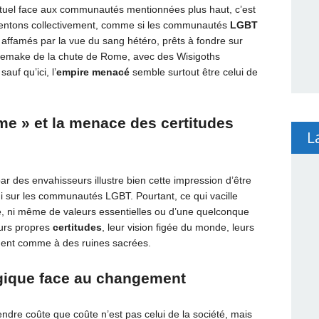
ctuel face aux communautés mentionnées plus haut, c’est
sentons collectivement, comme si les communautés
LGBT
ffamés par la vue du sang hétéro, prêts à fondre sur
 remake de la chute de Rome, avec des Wisigoths
auf qu’ici, l’
empire menacé
semble surtout être celui de
me » et la menace des certitudes
L
 des envahisseurs illustre bien cette impression d’être
ui sur les communautés LGBT. Pourtant, ce qui vacille
ère, ni même de valeurs essentielles ou d’une quelconque
eurs propres
certitudes
, leur vision figée du monde, leurs
chent comme à des ruines sacrées.
gique face au changement
fendre coûte que coûte n’est pas celui de la société, mais