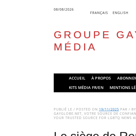
08/08/2026
FRANÇAIS
ENGLISH
GROUPE GA
MÉDIA
Skip
ACCUEIL
À PROPOS
ABONNE
to
Main menu
KITS MÉDIA FR/EN
MENTIONS LÉ
content
PUBLIÉ LE / POSTED ON
19/11/2025
PAR / B
GAYGLOBE.NET, VOTRE SOURCE DE CONFIANC
YOUR TRUSTED SOURCE FOR LGBTQ NEWS AN