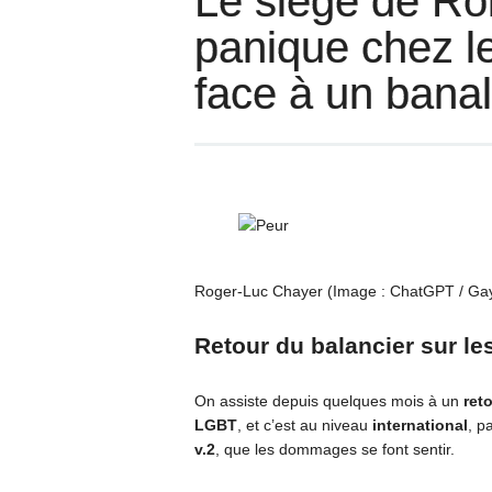
Le siège de Ro
panique chez l
face à un banal
Roger-Luc Chayer (Image : ChatGPT / Ga
Retour du balancier sur l
On assiste depuis quelques mois à un
ret
LGBT
, et c’est au niveau
international
, p
v.2
, que les dommages se font sentir.