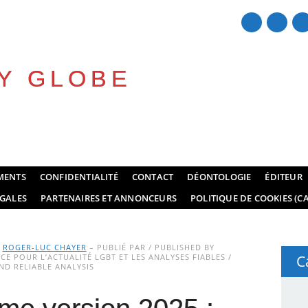
Y GLOBE
MENTS
CONFIDENTIALITÉ
CONTACT
DÉONTOLOGIE
ÉDITEUR
GALES
PARTENAIRES ET ANNONCEURS
POLITIQUE DE COOKIES (CA
Y
ROGER-LUC CHAYER
– PUBLIÉ PAR / PUBLISHED BY
E POUR L’ACTUALITÉ LGBT ET LES ANALYSES FIABLES /
C
D RELIABLE ANALYSIS