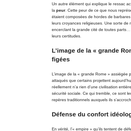
Un autre élément qui explique le ressac a
la
peur
. Cette peur de ce que nous repré
étaient composées de hordes de barbares a
leurs croyances religieuses. Une sorte de
encerclant la grande cité de toutes parts… s
leurs certitudes.
L’image de la « grande Ro
figées
L’image de la « grande Rome » assiégée par
attaqués que certains projettent aujourd’h
réellement n’a rien d’une civilisation enti
sécurité sociale. Ce qui tremble, ce sont l
repères traditionnels auxquels ils s’accro
Défense du confort idéolo
En vérité, l’« empire » qu’ils tentent de dé