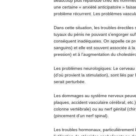
beaucoup plus répandue chez les hommes 
une certaine « anxiété anticipatoire » fais
problème récurrent. Les problèmes vascula
Dans cette situation, les troubles érectile
tuyaux du pénis ne pouvant s’engorger suf
conséquent inadéquates. On appelle ce pro
sanguins) et elle est souvent associée à la 
pression) et à l’augmentation du cholestéro
Les problèmes neurologiques: Le cerveau (o
(d’où provient la stimulation), sont liés par 
serait perturbée.
Les dommages au système nerveux peuvent
plaques, accident vasculaire cérébral, etc.
colonne vertébrale) ou au nerf génital (chir
(pincement d’un nerf spinal).
Les troubles hormonaux, particulièrement le