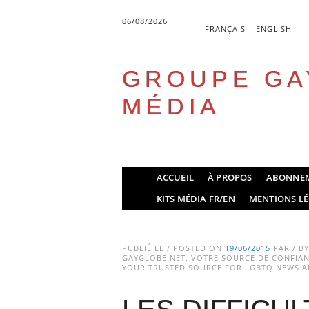
06/08/2026
FRANÇAIS
ENGLISH
GROUPE GA
MÉDIA
Skip
ACCUEIL
À PROPOS
ABONNE
to
Main menu
KITS MÉDIA FR/EN
MENTIONS LÉ
content
PUBLIÉ LE / POSTED ON
19/06/2015
PAR / B
GAYGLOBE.NET, VOTRE SOURCE DE CONFIANC
YOUR TRUSTED SOURCE FOR LGBTQ NEWS AN