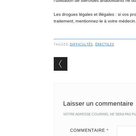
l’utilisation de stéroïdes anabolisants ne d
Les drogues légales et illégales : si vos
traitement, mentionnez-le à votre médecin
TAGGED
DIFFICULTÉS
,
ÉRECTILES
Post navigation
Laisser un commentaire
VOTRE ADRESSE COURRIEL NE SERA PAS PU
COMMENTAIRE
*