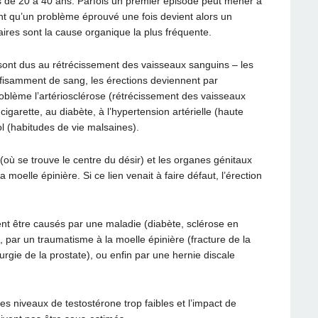
de 20 à 40 ans. Parfois un premier épisode peut mener à
ant qu’un problème éprouvé une fois devient alors un
ires sont la cause organique la plus fréquente.
s sont dus au rétrécissement des vaisseaux sanguins – les
fisamment de sang, les érections deviennent par
blème l’artériosclérose (rétrécissement des vaisseaux
cigarette, au diabète, à l’hypertension artérielle (haute
l (habitudes de vie malsaines).
ù se trouve le centre du désir) et les organes génitaux
la moelle épinière. Si ce lien venait à faire défaut, l’érection
 être causés par une maladie (diabète, sclérose en
), par un traumatisme à la moelle épinière (fracture de la
urgie de la prostate), ou enfin par une hernie discale
s niveaux de testostérone trop faibles et l’impact de