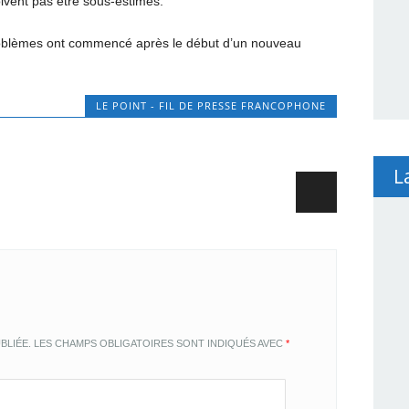
oivent pas être sous-estimés.
 problèmes ont commencé après le début d’un nouveau
.
LE POINT - FIL DE PRESSE FRANCOPHONE
L
BLIÉE.
LES CHAMPS OBLIGATOIRES SONT INDIQUÉS AVEC
*