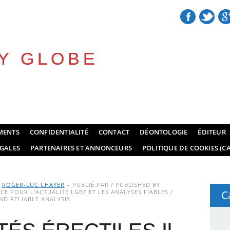
Y GLOBE
MENTS
CONFIDENTIALITÉ
CONTACT
DÉONTOLOGIE
ÉDITEUR
GALES
PARTENAIRES ET ANNONCEURS
POLITIQUE DE COOKIES (CA
Y
ROGER-LUC CHAYER
– PUBLIÉ PAR / PUBLISHED BY
E POUR L’ACTUALITÉ LGBT ET LES ANALYSES FIABLES /
C
D RELIABLE ANALYSIS