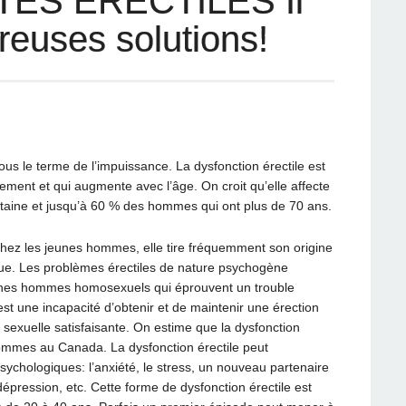
TÉS ÉRECTILES Il
reuses solutions!
us le terme de l’impuissance. La dysfonction érectile est
ement et qui augmente avec l’âge. On croit qu’elle affecte
ine et jusqu’à 60 % des hommes qui ont plus de 70 ans.
 chez les jeunes hommes, elle tire fréquemment son origine
e. Les problèmes érectiles de nature psychogène
eunes hommes homosexuels qui éprouvent un trouble
 est une incapacité d’obtenir et de maintenir une érection
é sexuelle satisfaisante. On estime que la dysfonction
d’hommes au Canada. La dysfonction érectile peut
ychologiques: l’anxiété, le stress, un nouveau partenaire
dépression, etc. Cette forme de dysfonction érectile est