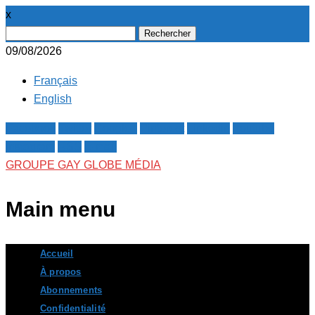
x
Rechercher :
09/08/2026
Français
English
Facebook
Twitter
Google+
Pinterest
Linkedin
Youtube
Instagram
RSS
E-mail
GROUPE GAY GLOBE MÉDIA
Main menu
Skip
Accueil
to
À propos
content
Abonnements
Confidentialité