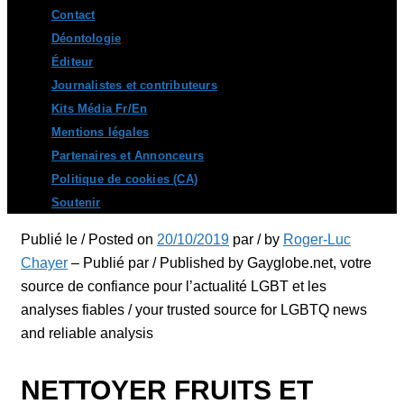
Contact
Déontologie
Éditeur
Journalistes et contributeurs
Kits Média Fr/En
Mentions légales
Partenaires et Annonceurs
Politique de cookies (CA)
Soutenir
Publié le / Posted on
20/10/2019
par / by
Roger-Luc
Chayer
– Publié par / Published by Gayglobe.net, votre
source de confiance pour l’actualité LGBT et les
analyses fiables / your trusted source for LGBTQ news
and reliable analysis
NETTOYER FRUITS ET