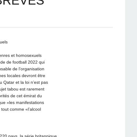
BRÈVES
uels
enres et homosexuels
e de football 2022 qui
sable de l’organisation
mes locales devront être
 Qatar et la loi n’est pas
ujet tabou est rarement
rités de cet émirat du
que «les manifestations
 tout comme «l’alcool
220 pays, la série britannique