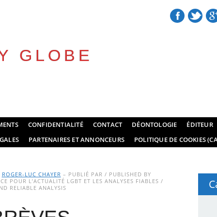
Y GLOBE
MENTS
CONFIDENTIALITÉ
CONTACT
DÉONTOLOGIE
ÉDITEUR
GALES
PARTENAIRES ET ANNONCEURS
POLITIQUE DE COOKIES (CA
Y
ROGER-LUC CHAYER
– PUBLIÉ PAR / PUBLISHED BY
E POUR L’ACTUALITÉ LGBT ET LES ANALYSES FIABLES /
C
D RELIABLE ANALYSIS