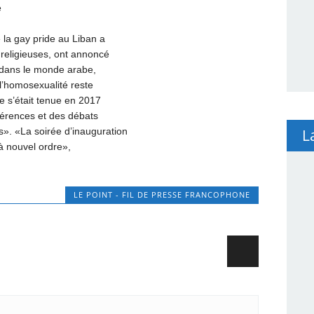
e
 la gay pride au Liban a
 religieuses, ont annoncé
 dans le monde arabe,
’homosexualité reste
de s’était tenue en 2017
férences et des débats
L
». «La soirée d’inauguration
à nouvel ordre»,
LE POINT - FIL DE PRESSE FRANCOPHONE