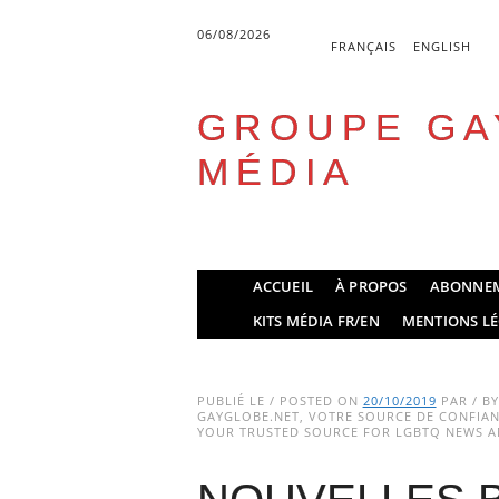
06/08/2026
FRANÇAIS
ENGLISH
GROUPE GA
MÉDIA
Skip
ACCUEIL
À PROPOS
ABONNE
to
Main menu
KITS MÉDIA FR/EN
MENTIONS LÉ
content
PUBLIÉ LE / POSTED ON
20/10/2019
PAR / B
GAYGLOBE.NET, VOTRE SOURCE DE CONFIANC
YOUR TRUSTED SOURCE FOR LGBTQ NEWS AN