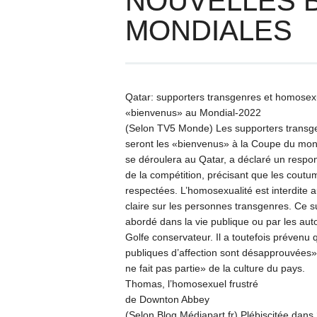
NOUVELLES 
MONDIALES
Qatar: supporters transgenres et homosex
«bienvenus» au Mondial-2022
(Selon TV5 Monde) Les supporters transg
seront les «bienvenus» à la Coupe du mond
se déroulera au Qatar, a déclaré un respon
de la compétition, précisant que les coutu
respectées. L’homosexualité est interdite au
claire sur les personnes transgenres. Ce s
abordé dans la vie publique ou par les auto
Golfe conservateur. Il a toutefois prévenu 
publiques d’affection sont désapprouvées»
ne fait pas partie» de la culture du pays.
Thomas, l’homosexuel frustré
de Downton Abbey
(Selon Blog.Médiapart.fr) Plébiscitée dans 