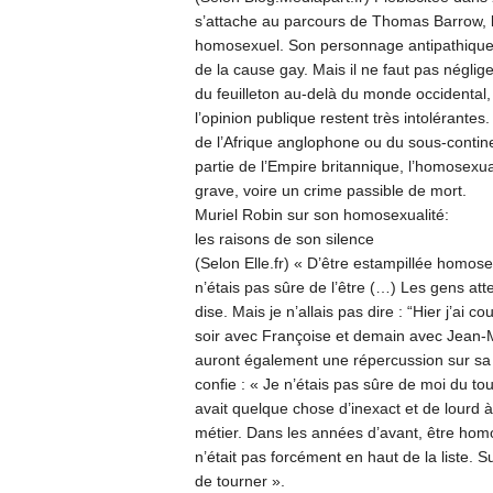
s’attache au parcours de Thomas Barrow, 
homosexuel. Son personnage antipathique a
de la cause gay. Mais il ne faut pas négliger
du feuilleton au-delà du monde occidental, l
l’opinion publique restent très intolérante
de l’Afrique anglophone ou du sous-continen
partie de l’Empire britannique, l’homosexual
grave, voire un crime passible de mort.
Muriel Robin sur son homosexualité:
les raisons de son silence
(Selon Elle.fr) « D’être estampillée homose
n’étais pas sûre de l’être (…) Les gens att
dise. Mais je n’allais pas dire : “Hier j’ai 
soir avec Françoise et demain avec Jean-M
auront également une répercussion sur sa v
confie : « Je n’étais pas sûre de moi du tout
avait quelque chose d’inexact et de lourd à
métier. Dans les années d’avant, être homo
n’était pas forcément en haut de la liste. Sur
de tourner ».