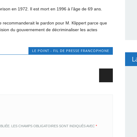
 prison en 1972. Il est mort en 1996 à l’âge de 69 ans.
e recommanderait le pardon pour M. Klippert parce que
cision du gouvernement de décriminaliser les actes
LE POINT - FIL DE PRESSE FRANCOPHONE
L
BLIÉE.
LES CHAMPS OBLIGATOIRES SONT INDIQUÉS AVEC
*