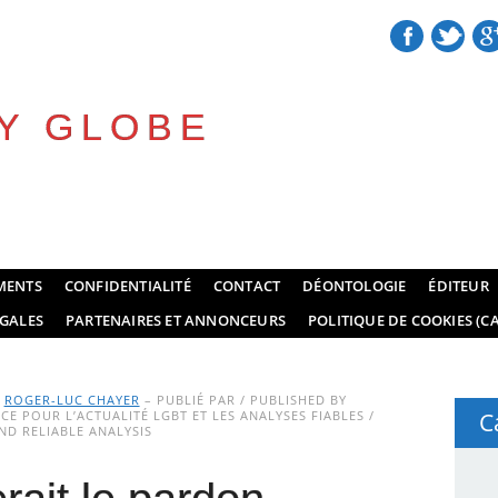
Y GLOBE
MENTS
CONFIDENTIALITÉ
CONTACT
DÉONTOLOGIE
ÉDITEUR
GALES
PARTENAIRES ET ANNONCEURS
POLITIQUE DE COOKIES (CA
Y
ROGER-LUC CHAYER
– PUBLIÉ PAR / PUBLISHED BY
E POUR L’ACTUALITÉ LGBT ET LES ANALYSES FIABLES /
C
D RELIABLE ANALYSIS