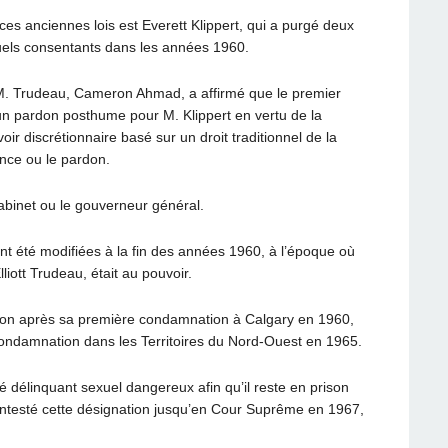
 anciennes lois est Everett Klippert, qui a purgé deux
els consentants dans les années 1960.
M. Trudeau, Cameron Ahmad, a affirmé que le premier
un pardon posthume pour M. Klippert en vertu de la
r discrétionnaire basé sur un droit traditionnel de la
nce ou le pardon.
abinet ou le gouverneur général.
nt été modifiées à la fin des années 1960, à l’époque où
liott Trudeau, était au pouvoir.
ison après sa première condamnation à Calgary en 1960,
condamnation dans les Territoires du Nord-Ouest en 1965.
é délinquant sexuel dangereux afin qu’il reste en prison
 contesté cette désignation jusqu’en Cour Suprême en 1967,