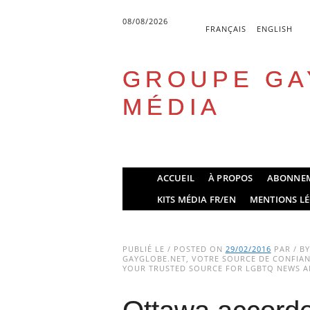
08/08/2026
FRANÇAIS
ENGLISH
GROUPE GA
MÉDIA
Skip
ACCUEIL
À PROPOS
ABONNE
to
Main menu
KITS MÉDIA FR/EN
MENTIONS LÉ
content
PUBLIÉ LE / POSTED ON
29/02/2016
PAR / B
GAYGLOBE.NET, VOTRE SOURCE DE CONFIANC
YOUR TRUSTED SOURCE FOR LGBTQ NEWS AN