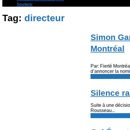
Soutenir
Tag:
directeur
Simon Gam
Montréal
Par: Fierté Montréa
d’annoncer la nomi
Le Point - fil de p
Silence ra
Suite à une décisi
Rousseau...
Le Point - fil de p