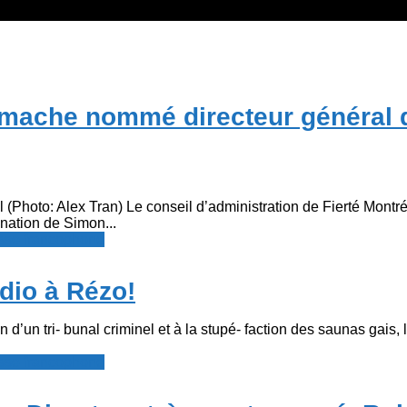
ache nommé directeur général d
l (Photo: Alex Tran) Le conseil d’administration de Fierté Montr
nation de Simon...
resse francophone
dio à Rézo!
on d’un tri- bunal criminel et à la stupé- faction des saunas gais,
resse francophone