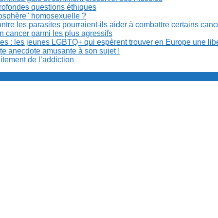
rofondes questions éthiques
anosphère" homosexuelle ?
re les parasites pourraient-ils aider à combattre certains can
n cancer parmi les plus agressifs
ibles : les jeunes LGBTQ+ qui espèrent trouver en Europe une lib
ite anecdote amusante à son sujet !
aitement de l’addiction