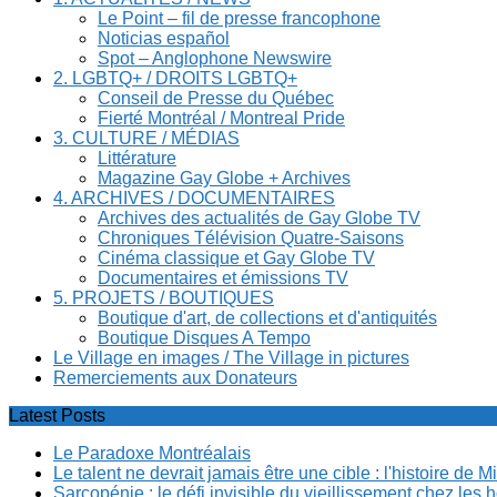
Le Point – fil de presse francophone
Noticias español
Spot – Anglophone Newswire
2. LGBTQ+ / DROITS LGBTQ+
Conseil de Presse du Québec
Fierté Montréal / Montreal Pride
3. CULTURE / MÉDIAS
Littérature
Magazine Gay Globe + Archives
4. ARCHIVES / DOCUMENTAIRES
Archives des actualités de Gay Globe TV
Chroniques Télévision Quatre-Saisons
Cinéma classique et Gay Globe TV
Documentaires et émissions TV
5. PROJETS / BOUTIQUES
Boutique d'art, de collections et d'antiquités
Boutique Disques A Tempo
Le Village en images / The Village in pictures
Remerciements aux Donateurs
Latest Posts
Le Paradoxe Montréalais
Le talent ne devrait jamais être une cible : l'histoire de 
Sarcopénie : le défi invisible du vieillissement chez l