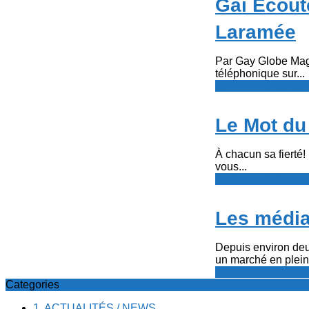
Gai Écoute
Laramée
Par Gay Globe Maga
téléphonique sur...
Le Point - fil de p
Le Mot du
À chacun sa fierté!
vous...
Le Point - fil de p
Les média
Depuis environ deu
un marché en pleine
Le Point - fil de p
Categories
1. ACTUALITÉS / NEWS