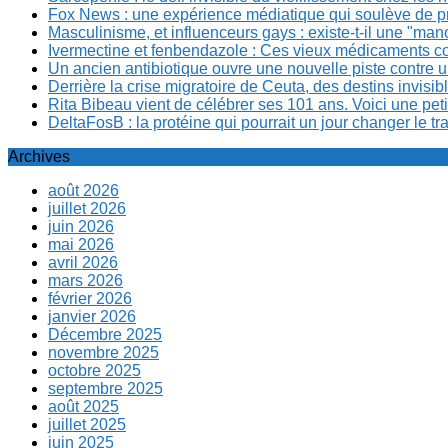
Fox News : une expérience médiatique qui soulève de p
Masculinisme, et influenceurs gays : existe-t-il une "m
Ivermectine et fenbendazole : Ces vieux médicaments cont
Un ancien antibiotique ouvre une nouvelle piste contre u
Derrière la crise migratoire de Ceuta, des destins invis
Rita Bibeau vient de célébrer ses 101 ans. Voici une pet
DeltaFosB : la protéine qui pourrait un jour changer le tr
Archives
août 2026
juillet 2026
juin 2026
mai 2026
avril 2026
mars 2026
février 2026
janvier 2026
Décembre 2025
novembre 2025
octobre 2025
septembre 2025
août 2025
juillet 2025
juin 2025