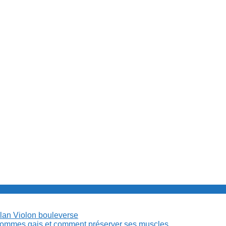
Milan Violon bouleverse
es hommes gais et comment préserver ses muscles