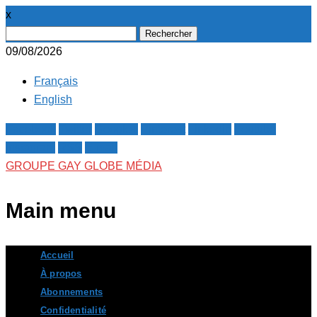
x
Rechercher :
09/08/2026
Français
English
Facebook
Twitter
Google+
Pinterest
Linkedin
Youtube
Instagram
RSS
E-mail
GROUPE GAY GLOBE MÉDIA
Main menu
Skip
Accueil
to
À propos
content
Abonnements
Confidentialité