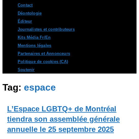
Contact
Déontologie
Éditeur
Journalistes et contributeurs
Kits Média Fr/En
Mentions légales
Partenaires et Annonceurs
Politique de cookies (CA)
Soutenir
Tag:
espace
L’Espace LGBTQ+ de Montréal
tiendra son assemblée générale
annuelle le 25 septembre 2025