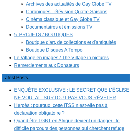
Archives des actualités de Gay Globe TV
Chroniques Télévision Quatre-Saisons
Cinéma classique et Gay Globe TV
Documentaires et émissions TV
5. PROJETS / BOUTIQUES
Boutique d'art, de collections et d'antiquités
Boutique Disques A Tempo
Le Village en images / The Village in pictures
Remerciements aux Donateurs
Latest Posts
ENQUÊTE EXCLUSIVE : LE SECRET QUE L’ÉGLISE
NE VOULAIT SURTOUT PAS VOUS RÉVÉLER
Herpès : pourquoi cette ITSS n’est-elle pas à
déclaration obligatoire ?
Quand être LGBT en Afrique devient un danger : le
difficile parcours des personnes qui cherchent refuge