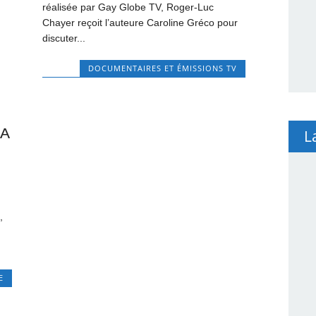
réalisée par Gay Globe TV, Roger-Luc
Chayer reçoit l’auteure Caroline Gréco pour
discuter...
DOCUMENTAIRES ET ÉMISSIONS TV
LA
L
,
E