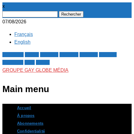
x
Rechercher :
07/08/2026
Français
English
Facebook
Twitter
Google+
Pinterest
Linkedin
Youtube
Instagram
RSS
E-mail
GROUPE GAY GLOBE MÉDIA
Main menu
Skip
Accueil
to
À propos
content
Abonnements
Confidentialité