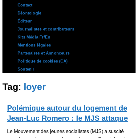
Contact
Déontologie
Éditeur
Journalistes et contributeurs
Kits Média Fr/En
Mentions légales
Partenaires et Annonceurs
Politique de cookies (CA)
Soutenir
Tag:
loyer
Polémique autour du logement de
Jean-Luc Romero : le MJS attaque
Le Mouvement des jeunes socialistes (MJS) a suscité