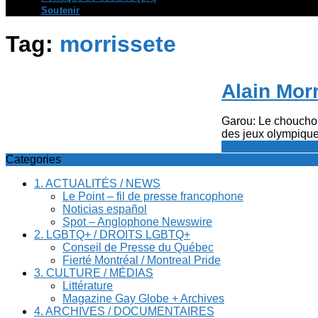
Soutenir
Tag:
morrissete
Alain Mor
Garou: Le choucho
des jeux olympique
Le Point - fil de p
Categories
1. ACTUALITÉS / NEWS
Le Point – fil de presse francophone
Noticias español
Spot – Anglophone Newswire
2. LGBTQ+ / DROITS LGBTQ+
Conseil de Presse du Québec
Fierté Montréal / Montreal Pride
3. CULTURE / MÉDIAS
Littérature
Magazine Gay Globe + Archives
4. ARCHIVES / DOCUMENTAIRES