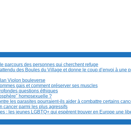
cile parcours des personnes qui cherchent refuge
t attendu des Boules du Village et donne le coup d’envoi à une 
Milan Violon bouleverse
es hommes gais et comment préserver ses muscles
rofondes questions éthiques
anosphère" homosexuelle ?
re les parasites pourraient-ils aider à combattre certains can
n cancer parmi les plus agressifs
ibles : les jeunes LGBTQ+ qui espèrent trouver en Europe une lib