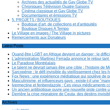
Archives des actualités de Gay Globe TV
Chroniques Télévision Quatre-Saisons
Cinéma classique et Gay Globe TV
Documentaires et émissions TV
5. PROJETS / BOUTIQUES
Boutique d'art, de collections et d'antiquités
Boutique Disques A Tempo
Le Village en images / The Village in pictures
Remerciements aux Donateurs
Latest Posts
Quand être LGBT en Afrique devient un danger : le diffi
L’administration Martinez Ferrada annonce le retour tan
Le Paradoxe Montréalais
Le talent ne devrait jamais être une cible : l'histoire de 
Sarcopénie : le défi invisible du vieillissement chez l
Fox News : une expérience médiatique qui soulève de p
Masculinisme, et influenceurs gays : existe-t-il une "m
Ivermectine et fenbendazole : Ces vieux médicaments cont
Un ancien antibiotique ouvre une nouvelle piste contre u
Derrière la crise migratoire de Ceuta, des destins invis
Archives