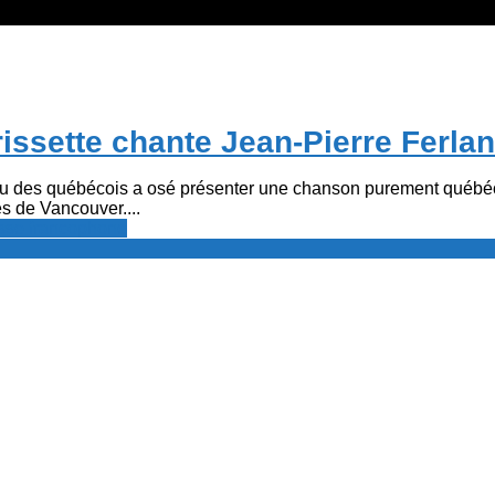
rissette chante Jean-Pierre Ferla
u des québécois a osé présenter une chanson purement québéco
s de Vancouver....
resse francophone