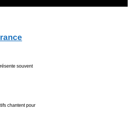
érance
présente souvent
ifs chantent pour