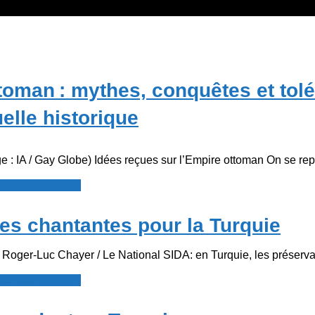
toman : mythes, conquêtes et tol
lle historique
e : IA / Gay Globe) Idées reçues sur l’Empire ottoman On se re
resse francophone
es chantantes pour la Turquie
Roger-Luc Chayer / Le National SIDA: en Turquie, les préservat
resse francophone