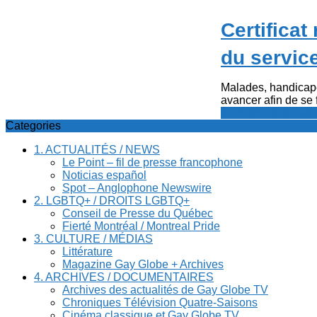
Certificat
du service
Malades, handicape
avancer afin de se f
Le Point - fil de p
Categories
1. ACTUALITÉS / NEWS
Le Point – fil de presse francophone
Noticias español
Spot – Anglophone Newswire
2. LGBTQ+ / DROITS LGBTQ+
Conseil de Presse du Québec
Fierté Montréal / Montreal Pride
3. CULTURE / MÉDIAS
Littérature
Magazine Gay Globe + Archives
4. ARCHIVES / DOCUMENTAIRES
Archives des actualités de Gay Globe TV
Chroniques Télévision Quatre-Saisons
Cinéma classique et Gay Globe TV