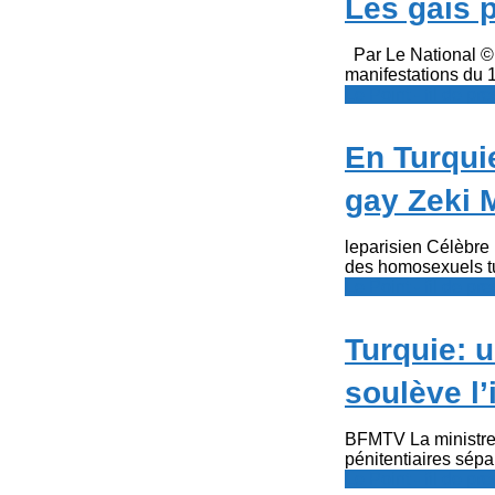
Les gais 
Par Le National © 
manifestations du 1e
Le Point - fil de p
En Turquie
gay Zeki 
leparisien Célèbre 
des homosexuels tur
Le Point - fil de p
Turquie: 
soulève l’
BFMTV La ministre 
pénitentiaires sépar
Le Point - fil de p