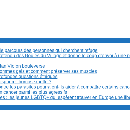
cile parcours des personnes qui cherchent refuge
t attendu des Boules du Village et donne le coup d’envoi à une 
Milan Violon bouleverse
es hommes gais et comment préserver ses muscles
rofondes questions éthiques
anosphère" homosexuelle ?
re les parasites pourraient-ils aider à combattre certains can
n cancer parmi les plus agressifs
ibles : les jeunes LGBTQ+ qui espèrent trouver en Europe une lib