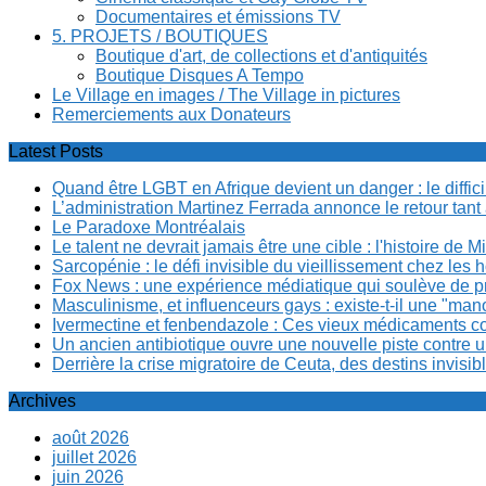
Documentaires et émissions TV
5. PROJETS / BOUTIQUES
Boutique d'art, de collections et d'antiquités
Boutique Disques A Tempo
Le Village en images / The Village in pictures
Remerciements aux Donateurs
Latest Posts
Quand être LGBT en Afrique devient un danger : le diffi
L’administration Martinez Ferrada annonce le retour tan
Le Paradoxe Montréalais
Le talent ne devrait jamais être une cible : l'histoire de 
Sarcopénie : le défi invisible du vieillissement chez l
Fox News : une expérience médiatique qui soulève de p
Masculinisme, et influenceurs gays : existe-t-il une "m
Ivermectine et fenbendazole : Ces vieux médicaments cont
Un ancien antibiotique ouvre une nouvelle piste contre u
Derrière la crise migratoire de Ceuta, des destins invis
Archives
août 2026
juillet 2026
juin 2026