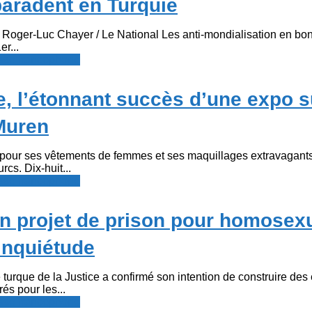
paradent en Turquie
Roger-Luc Chayer / Le National Les anti-mondialisation en bon
r...
resse francophone
, l’étonnant succès d’une expo s
Muren
pour ses vêtements de femmes et ses maquillages extravagants, i
cs. Dix-huit...
resse francophone
un projet de prison pour homosex
inquiétude
turque de la Justice a confirmé son intention de construire des
és pour les...
resse francophone