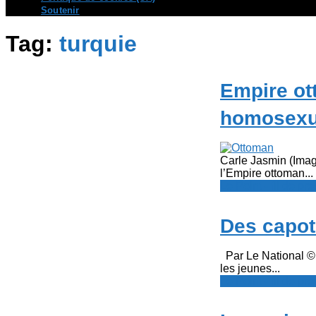
Soutenir
Tag:
turquie
Empire ot
homosexue
Carle Jasmin (Imag
l’Empire ottoman...
Le Point - fil de p
Des capot
Par Le National © 
les jeunes...
Le Point - fil de p