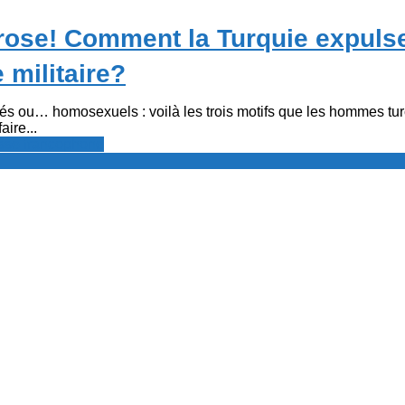
 rose! Comment la Turquie expulse
 militaire?
́s ou… homosexuels : voilà les trois motifs que les hommes tu
aire...
resse francophone