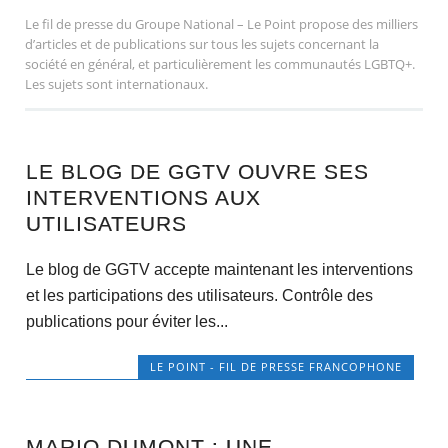
Le fil de presse du Groupe National – Le Point propose des milliers
d’articles et de publications sur tous les sujets concernant la
société en général, et particulièrement les communautés LGBTQ+.
Les sujets sont internationaux.
LE BLOG DE GGTV OUVRE SES
INTERVENTIONS AUX
UTILISATEURS
Le blog de GGTV accepte maintenant les interventions
et les participations des utilisateurs. Contrôle des
publications pour éviter les...
LE POINT - FIL DE PRESSE FRANCOPHONE
MARIO DUMONT : UNE