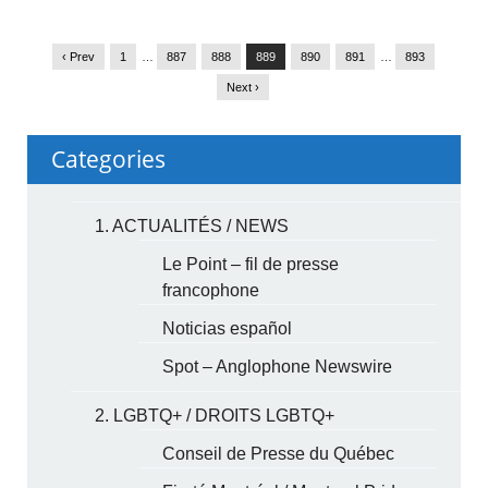
‹ Prev
1
…
887
888
889
890
891
…
893
Next ›
Categories
1. ACTUALITÉS / NEWS
Le Point – fil de presse
francophone
Noticias español
Spot – Anglophone Newswire
2. LGBTQ+ / DROITS LGBTQ+
Conseil de Presse du Québec