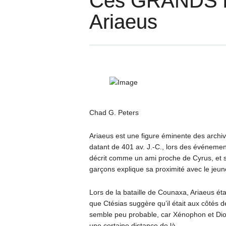
Ces GRANDS h
Ariaeus
Chad G. Peters
Ariaeus est une figure éminente des archiv
datant de 401 av. J.-C., lors des événemen
décrit comme un ami proche de Cyrus, et s
garçons explique sa proximité avec le jeu
Lors de la bataille de Counaxa, Ariaeus éta
que Ctésias suggère qu’il était aux côtés de
semble peu probable, car Xénophon et Diodor
une certaine distance de là.