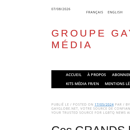
07/08/2026
FRANÇAIS
ENGLISH
GROUPE GA
MÉDIA
Skip
ACCUEIL
À PROPOS
ABONNE
to
Main menu
KITS MÉDIA FR/EN
MENTIONS LÉ
content
PUBLIÉ LE / POSTED ON
17/05/2024
PAR / B
GAYGLOBE.NET, VOTRE SOURCE DE CONFIANC
YOUR TRUSTED SOURCE FOR LGBTQ NEWS AN