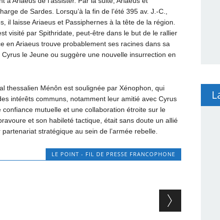
 à Ariaeus de l’assister. Par la suite, Ariaeus et
ge de Sardes. Lorsqu’à la fin de l’été 395 av. J.-C.,
 il laisse Ariaeus et Passiphernes à la tête de la région.
t visité par Spithridate, peut-être dans le but de le rallier
ance en Ariaeus trouve probablement ses racines dans sa
e Cyrus le Jeune ou suggère une nouvelle insurrection en
ral thessalien Ménôn est soulignée par Xénophon, qui
L
r des intérêts communs, notamment leur amitié avec Cyrus
 confiance mutuelle et une collaboration étroite sur le
avoure et son habileté tactique, était sans doute un allié
 partenariat stratégique au sein de l’armée rebelle.
LE POINT - FIL DE PRESSE FRANCOPHONE