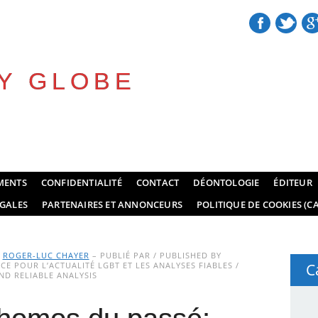
Y GLOBE
MENTS
CONFIDENTIALITÉ
CONTACT
DÉONTOLOGIE
ÉDITEUR
GALES
PARTENAIRES ET ANNONCEURS
POLITIQUE DE COOKIES (CA
Y
ROGER-LUC CHAYER
– PUBLIÉ PAR / PUBLISHED BY
E POUR L’ACTUALITÉ LGBT ET LES ANALYSES FIABLES /
C
D RELIABLE ANALYSIS