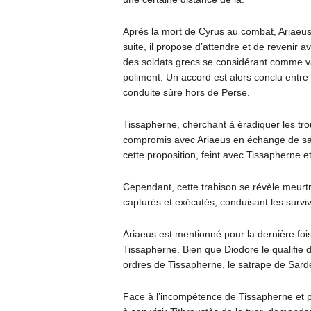
Après la mort de Cyrus au combat, Ariaeus 
suite, il propose d’attendre et de revenir
des soldats grecs se considérant comme vai
poliment. Un accord est alors conclu entre
conduite sûre hors de Perse.
Tissapherne, cherchant à éradiquer les tr
compromis avec Ariaeus en échange de sa co
cette proposition, feint avec Tissapherne e
Cependant, cette trahison se révèle meurtr
capturés et exécutés, conduisant les surviv
Ariaeus est mentionné pour la dernière fois
Tissapherne. Bien que Diodore le qualifie d
ordres de Tissapherne, le satrape de Sard
Face à l’incompétence de Tissapherne et p