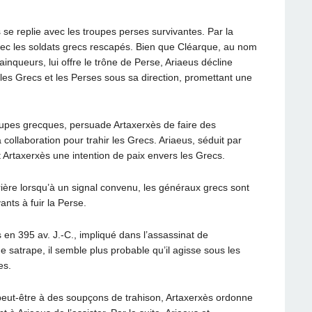
se replie avec les troupes perses survivantes. Par la
 avec les soldats grecs rescapés. Bien que Cléarque, au nom
nqueurs, lui offre le trône de Perse, Ariaeus décline
 les Grecs et les Perses sous sa direction, promettant une
oupes grecques, persuade Artaxerxès de faire des
llaboration pour trahir les Grecs. Ariaeus, séduit par
t Artaxerxès une intention de paix envers les Grecs.
ière lorsqu’à un signal convenu, les généraux grecs sont
ants à fuir la Perse.
 en 395 av. J.-C., impliqué dans l’assassinat de
e satrape, il semble plus probable qu’il agisse sous les
es.
eut-être à des soupçons de trahison, Artaxerxès ordonne