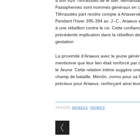
à son vizir Tithraustès de le tuer, demandant
Passiphernes sont nommés généraux en char
Tithraustès part rendre compte à Artaxerxès,
Pendant l’hiver 395-394 av. J.-C., Ariaeus es
à une rébellion contre le roi. Cette confi
précédente implication dans la rébellion d
gestation.
La proximité d’Ariaeus avec le jeune géné
mentionne que leur lien était renforcé pa
le Jeune. Cette relation intime suggère une
champ de bataille. Ménôn, connu pour sa br
précieux pour Ariaeus, renforçant ainsi leur
TAGGED
ARIAEUS
,
HOMOS
Post navigation