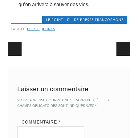
qu’on arrivera à sauver des vies.
LE POINT - FIL DE PRESSE FRANCOPHONE
TAGGED
FIERTÉ
,
JEUNES
Post navigation
Laisser un commentaire
VOTRE ADRESSE COURRIEL NE SERA PAS PUBLIÉE.
LES
CHAMPS OBLIGATOIRES SONT INDIQUÉS AVEC
*
COMMENTAIRE
*