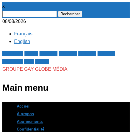
x
Rechercher :
08/08/2026
Français
English
Facebook
Twitter
Google+
Pinterest
Linkedin
Youtube
Instagram
RSS
E-mail
GROUPE GAY GLOBE MÉDIA
Main menu
Skip
Accueil
to
À propos
content
Abonnements
Confidentialité