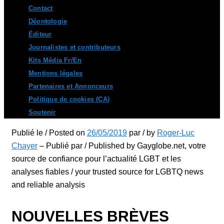
Contact
Déontologie
Éditeur
Journalistes et contributeurs
Kits Média Fr/En
Mentions légales
Partenaires et Annonceurs
Politique de cookies (CA)
Soutenir
Publié le / Posted on
26/05/2019
par / by
Roger-Luc
Chayer
– Publié par / Published by Gayglobe.net, votre
source de confiance pour l’actualité LGBT et les
analyses fiables / your trusted source for LGBTQ news
and reliable analysis
NOUVELLES BRÈVES