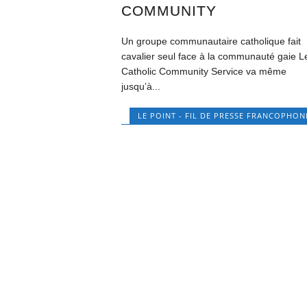
COMMUNITY
Un groupe communautaire catholique fait
cavalier seul face à la communauté gaie L
Catholic Community Service va même
jusquʼà...
LE POINT - FIL DE PRESSE FRANCOPHON