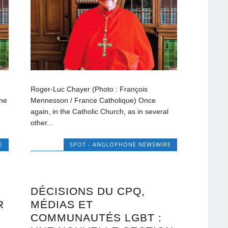
Roger-Luc Chayer (Photo : François
une
Mennesson / France Catholique) Once
again, in the Catholic Church, as in several
other...
E
SPOT - ANGLOPHONE NEWSWIRE
DÉCISIONS DU CPQ,
R
MÉDIAS ET
COMMUNAUTÉS LGBT :