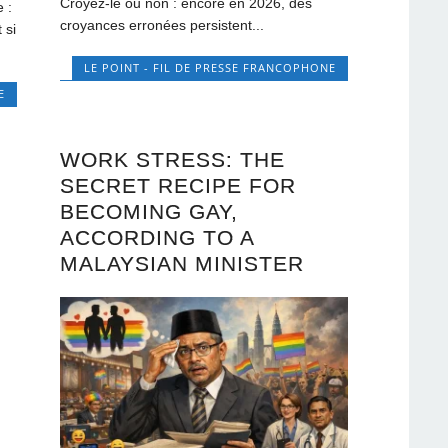
Croyez-le ou non : encore en 2026, des
 :
croyances erronées persistent...
 si
LE POINT - FIL DE PRESSE FRANCOPHONE
E
WORK STRESS: THE
SECRET RECIPE FOR
BECOMING GAY,
ACCORDING TO A
MALAYSIAN MINISTER