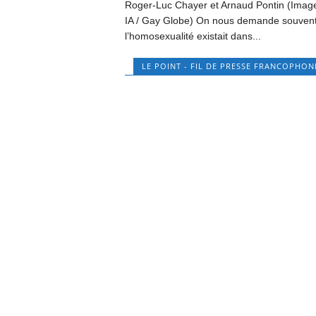
Roger-Luc Chayer et Arnaud Pontin (Image
IA / Gay Globe) On nous demande souvent
l’homosexualité existait dans...
LE POINT - FIL DE PRESSE FRANCOPHON