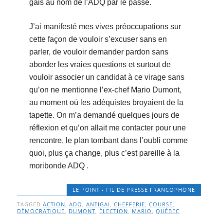
gais au nom de l’ADQ par le passé.
J’ai manifesté mes vives préoccupations sur
cette façon de vouloir s’excuser sans en
parler, de vouloir demander pardon sans
aborder les vraies questions et surtout de
vouloir associer un candidat à ce virage sans
qu’on ne mentionne l’ex-chef Mario Dumont,
au moment où les adéquistes broyaient de la
tapette. On m’a demandé quelques jours de
réflexion et qu’on allait me contacter pour une
rencontre, le plan tombant dans l’oubli comme
quoi, plus ça change, plus c’est pareille à la
moribonde ADQ .
LE POINT - FIL DE PRESSE FRANCOPHONE
TAGGED
ACTION
,
ADQ
,
ANTIGAI
,
CHEFFERIE
,
COURSE
,
DÉMOCRATIQUE
,
DUMONT
,
ÉLECTION
,
MARIO
,
QUÉBEC