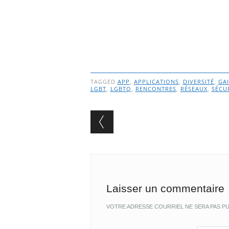
TAGGED
APP
,
APPLICATIONS
,
DIVERSITÉ
,
GAI
LGBT
,
LGBTQ
,
RENCONTRES
,
RÉSEAUX
,
SÉCU
Post navigation
Laisser un commentaire
VOTRE ADRESSE COURRIEL NE SERA PAS PU