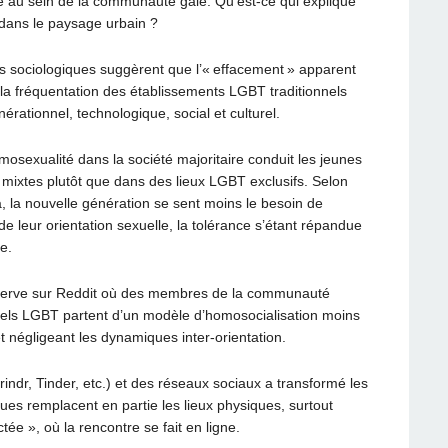
e au sein de la communauté gaie. Qu’est-ce qui explique
dans le paysage urbain ?
 sociologiques suggèrent que l’« effacement » apparent
a fréquentation des établissements LGBT traditionnels
érationnel, technologique, social et culturel.
mosexualité dans la société majoritaire conduit les jeunes
mixtes plutôt que dans des lieux LGBT exclusifs. Selon
ia, la nouvelle génération se sent moins le besoin de
de leur orientation sexuelle, la tolérance s’étant répandue
e.
erve sur Reddit où des membres de la communauté
nnels LGBT partent d’un modèle d’homosocialisation moins
et négligeant les dynamiques inter-orientation.
rindr, Tinder, etc.) et des réseaux sociaux a transformé les
es remplacent en partie les lieux physiques, surtout
e », où la rencontre se fait en ligne.