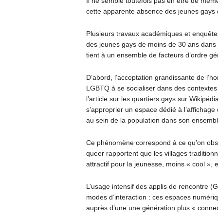
Il ne semble toutefois pas en être de mêm
cette apparente absence des jeunes gays 
Plusieurs travaux académiques et enquêtes
des jeunes gays de moins de 30 ans dans l
tient à un ensemble de facteurs d’ordre gén
D’abord, l’acceptation grandissante de l’ho
LGBTQ à se socialiser dans des contextes 
l’article sur les quartiers gays sur Wikipéd
s’approprier un espace dédié à l’affichage 
au sein de la population dans son ensembl
Ce phénomène correspond à ce qu’on obs
queer rapportent que les villages traditio
attractif pour la jeunesse, moins « cool », 
L’usage intensif des applis de rencontre (G
modes d’interaction : ces espaces numériqu
auprès d’une une génération plus « connecté