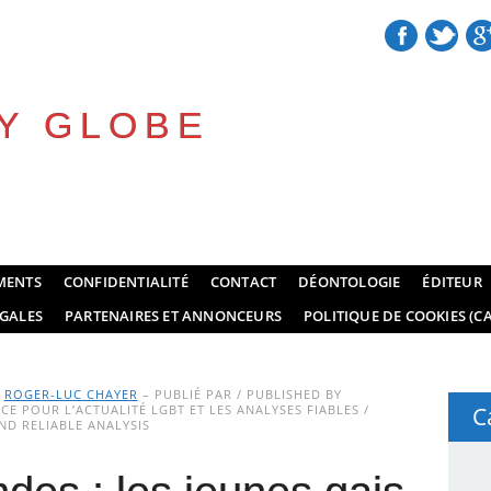
Y GLOBE
MENTS
CONFIDENTIALITÉ
CONTACT
DÉONTOLOGIE
ÉDITEUR
GALES
PARTENAIRES ET ANNONCEURS
POLITIQUE DE COOKIES (CA
Y
ROGER-LUC CHAYER
– PUBLIÉ PAR / PUBLISHED BY
E POUR L’ACTUALITÉ LGBT ET LES ANALYSES FIABLES /
C
D RELIABLE ANALYSIS