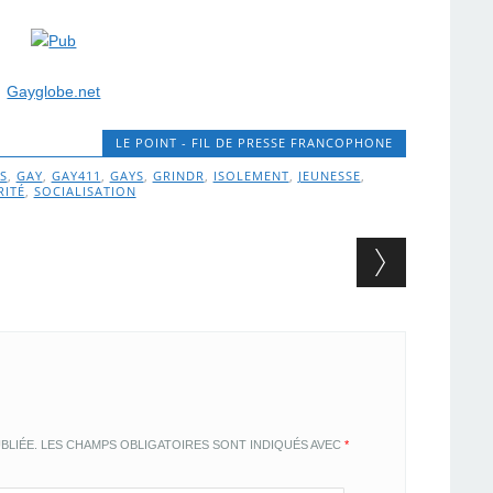
Gayglobe.net
LE POINT - FIL DE PRESSE FRANCOPHONE
S
,
GAY
,
GAY411
,
GAYS
,
GRINDR
,
ISOLEMENT
,
JEUNESSE
,
RITÉ
,
SOCIALISATION
BLIÉE.
LES CHAMPS OBLIGATOIRES SONT INDIQUÉS AVEC
*