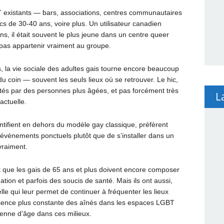
BT existants — bars, associations, centres communautaires
 de 30‑40 ans, voire plus. Un utilisateur canadien
ns, il était souvent le plus jeune dans un centre queer
e pas appartenir vraiment au groupe.
es, la vie sociale des adultes gais tourne encore beaucoup
u coin — souvent les seuls lieux où se retrouver. Le hic,
ntés par des personnes plus âgées, et pas forcément très
L
actuelle.
dentifient en dehors du modèle gay classique, préfèrent
s événements ponctuels plutôt que de s’installer dans un
vraiment.
 que les gais de 65 ans et plus doivent encore composer
ation et parfois des soucis de santé. Mais ils ont aussi,
elle qui leur permet de continuer à fréquenter les lieux
sence plus constante des aînés dans les espaces LGBT
yenne d’âge dans ces milieux.