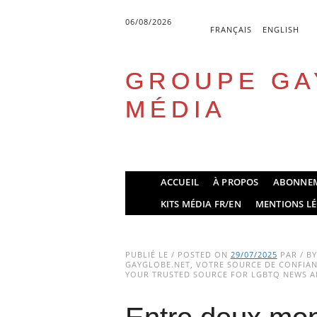
06/08/2026
FRANÇAIS
ENGLISH
GROUPE GA
MÉDIA
Skip
ACCUEIL
À PROPOS
ABONNE
to
Main menu
KITS MÉDIA FR/EN
MENTIONS LÉ
content
PUBLIÉ LE / POSTED ON
29/07/2025
PAR / B
GAYGLOBE.NET, VOTRE SOURCE DE CONFIANC
YOUR TRUSTED SOURCE FOR LGBTQ NEWS AN