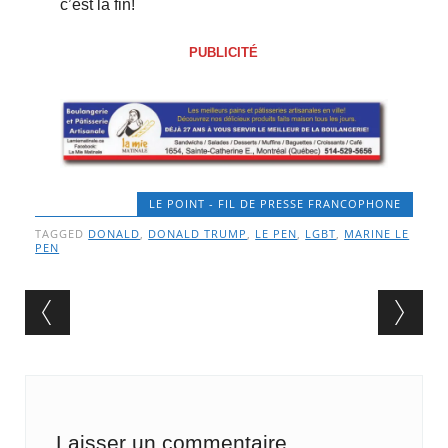
c’est la fin!
PUBLICITÉ
LE POINT - FIL DE PRESSE FRANCOPHONE
TAGGED
DONALD
,
DONALD TRUMP
,
LE PEN
,
LGBT
,
MARINE LE
PEN
Post navigation
Laisser un commentaire