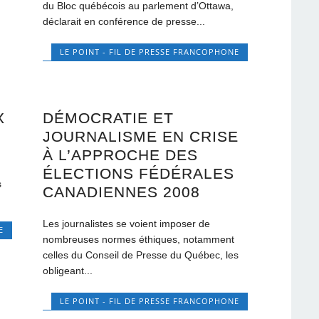
du Bloc québécois au parlement d’Ottawa,
déclarait en conférence de presse...
LE POINT - FIL DE PRESSE FRANCOPHONE
X
DÉMOCRATIE ET
JOURNALISME EN CRISE
À L’APPROCHE DES
n
ÉLECTIONS FÉDÉRALES
s
CANADIENNES 2008
Les journalistes se voient imposer de
E
nombreuses normes éthiques, notamment
celles du Conseil de Presse du Québec, les
obligeant...
LE POINT - FIL DE PRESSE FRANCOPHONE