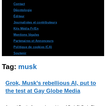
Contact
Déontologie
Éditeur
Journalistes et contributeurs
Kits Média Fr/En
Mentions légales
Partenaires et Annonceurs
Politique de cookies (CA)
Soutenir
Tag:
musk
Grok, Musk’s rebellious AI, put to
the test at Gay Globe Media