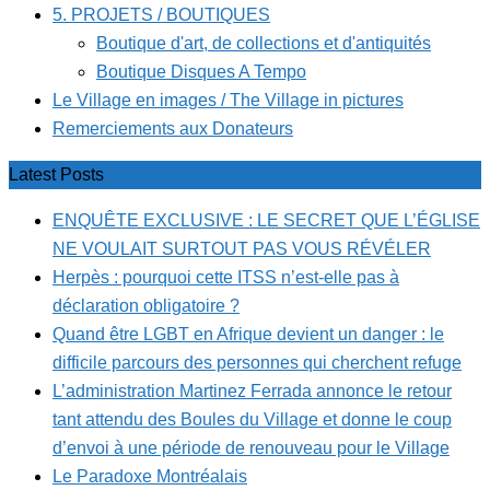
5. PROJETS / BOUTIQUES
Boutique d'art, de collections et d'antiquités
Boutique Disques A Tempo
Le Village en images / The Village in pictures
Remerciements aux Donateurs
Latest Posts
ENQUÊTE EXCLUSIVE : LE SECRET QUE L’ÉGLISE
NE VOULAIT SURTOUT PAS VOUS RÉVÉLER
Herpès : pourquoi cette ITSS n’est-elle pas à
déclaration obligatoire ?
Quand être LGBT en Afrique devient un danger : le
difficile parcours des personnes qui cherchent refuge
L’administration Martinez Ferrada annonce le retour
tant attendu des Boules du Village et donne le coup
d’envoi à une période de renouveau pour le Village
Le Paradoxe Montréalais