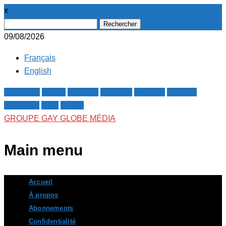
x
Rechercher :
09/08/2026
Français
English
Facebook
Twitter
Google+
Pinterest
Linkedin
Youtube
Instagram
RSS
E-mail
GROUPE GAY GLOBE MÉDIA
Main menu
Skip
Accueil
to
À propos
content
Abonnements
Confidentialité