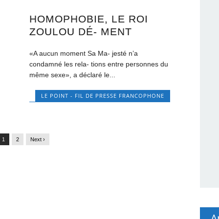
HOMOPHOBIE, LE ROI
ZOULOU DÉ- MENT
«A aucun moment Sa Ma- jesté n’a
condamné les rela- tions entre personnes du
même sexe», a déclaré le...
LE POINT - FIL DE PRESSE FRANCOPHONE
1
2
Next ›
A