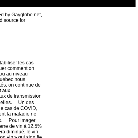
ed by Gayglobe.net,
d source for
abiliser les cas
iquer comment on
 ou au niveau
 Québec nous
ités, on continue de
t aux
taux de transmission
tielles. Un des
 de cas de COVID,
ent la maladie ne
faux. Pour imager
erre de vin à 12,5%
ra diminué, le vin
n vin » qui signifie