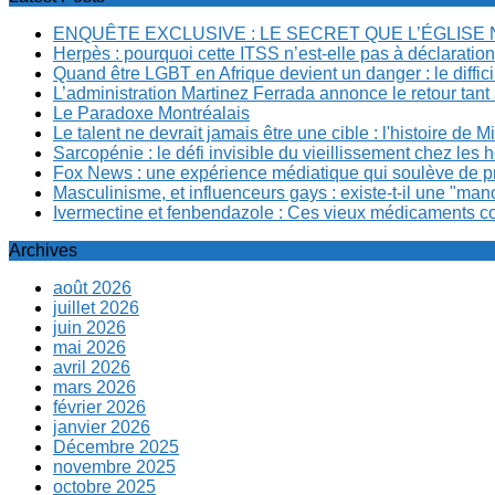
ENQUÊTE EXCLUSIVE : LE SECRET QUE L’ÉGLISE
Herpès : pourquoi cette ITSS n’est-elle pas à déclaration
Quand être LGBT en Afrique devient un danger : le diffi
L’administration Martinez Ferrada annonce le retour tan
Le Paradoxe Montréalais
Le talent ne devrait jamais être une cible : l'histoire de 
Sarcopénie : le défi invisible du vieillissement chez l
Fox News : une expérience médiatique qui soulève de p
Masculinisme, et influenceurs gays : existe-t-il une "m
Ivermectine et fenbendazole : Ces vieux médicaments cont
Archives
août 2026
juillet 2026
juin 2026
mai 2026
avril 2026
mars 2026
février 2026
janvier 2026
Décembre 2025
novembre 2025
octobre 2025