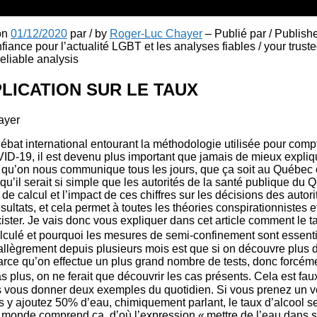
 on
01/12/2020
par / by
Roger-Luc Chayer
– Publié par / Publish
fiance pour l’actualité LGBT et les analyses fiables / your truste
liable analysis
PLICATION SUR LE TAUX
ayer
ébat international entourant la méthodologie utilisée pour compt
OVID-19, il est devenu plus important que jamais de mieux expl
ts qu’on nous communique tous les jours, que ça soit au Québec
s qu’il serait si simple que les autorités de la santé publique du
de calcul et l’impact de ces chiffres sur les décisions des autor
ultats, et cela permet à toutes les théories conspirationnistes e
ister. Je vais donc vous expliquer dans cet article comment le 
lculé et pourquoi les mesures de semi-confinement sont essen
 allègrement depuis plusieurs mois est que si on découvre plus
arce qu’on effectue un plus grand nombre de tests, donc forcém
s plus, on ne ferait que découvrir les cas présents. Cela est 
s vous donner deux exemples du quotidien. Si vous prenez un v
s y ajoutez 50% d’eau, chimiquement parlant, le taux d’alcool se
le monde comprend ça, d’où l’expression « mettre de l’eau dans so