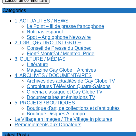
Categories
1. ACTUALITÉS / NEWS
Le Point – fil de presse francophone
Noticias español
Spot – Anglophone Newswire
2. LGBTQ+ / DROITS LGBTQ+
Conseil de Presse du Québec
Fierté Montréal / Montreal Pride
3. CULTURE / MÉDIAS
Littérature
Magazine Gay Globe + Archives
4. ARCHIVES / DOCUMENTAIRES
Archives des actualités de Gay Globe TV
Chroniques Télévision Quatre-Saisons
Cinéma classique et Gay Globe TV
Documentaires et émissions TV
5. PROJETS / BOUTIQUES
Boutique d'art, de collections et d'antiquités
Boutique Disques A Tempo
Le Village en images / The Village in pictures
Remerciements aux Donateurs
Latest Posts