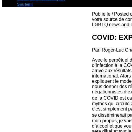
Soutenir
Publié le / Posted
votre source de con
LGBTQ news and re
COVID: EX
Par: Roger-Luc Ch
Avec le perpétuel d
d’infection à la C
arrive aux résulta
international. Alor
expliquent le mode 
nous donner des rés
négationnistes d’ex
de la COVID est ca
mythes qui circule
c’est simplement p
se disséminerait pa
mon propos, je vai
d’alcool et que vou
sera dilué et tout 