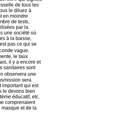
sselle de tous les
ous le diluez à
nt en moindre
mbre de tests,
ilisées par la
ans une société où
rs à la baisse,
est pas ce qui se
e seconde vague.
ente, le taux
, il y a encore et
s sanitaires sont
on observera une
ansmission sera
 important qui est
s le devons bien
ème éducatif, etc.
 ne comprenaient
 masque et de la