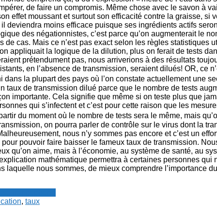
empérer, de faire un compromis. Même chose avec le savon à vai
n effet moussant et surtout son efficacité contre la graisse, si v
il deviendra moins efficace puisque ses ingrédients actifs sero
ogique des négationnistes, c’est parce qu’on augmenterait le no
s de cas. Mais ce n’est pas exact selon les règles statistiques ut
on appliquait la logique de la dilution, plus on ferait de tests d
aient prétendument pas, nous arriverions à des résultats toujou
stants, en l’absence de transmission, seraient dilués! OR, ce n’
i dans la plupart des pays où l’on constate actuellement un
un taux de transmission dilué parce que le nombre de tests augm
importante. Cela signifie que même si on teste plus que jamais
rsonnes qui s’infectent et c’est pour cette raison que les mesure
rtir du moment où le nombre de tests sera le même, mais qu’
ransmission, on pourra parler de contrôle sur le virus dont la tr
Malheureusement, nous n’y sommes pas encore et c’est un effort
pour pouvoir faire baisser le fameux taux de transmission. Nou
ux qu’on aime, mais à l’économie, au système de santé, au syst
 explication mathématique permettra à certaines personnes qui
ans laquelle nous sommes, de mieux comprendre l’importance du
resse francophone
ication
,
taux