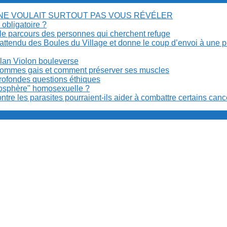
 NE VOULAIT SURTOUT PAS VOUS RÉVÉLER
 obligatoire ?
cile parcours des personnes qui cherchent refuge
t attendu des Boules du Village et donne le coup d’envoi à une 
Milan Violon bouleverse
es hommes gais et comment préserver ses muscles
rofondes questions éthiques
anosphère" homosexuelle ?
re les parasites pourraient-ils aider à combattre certains can