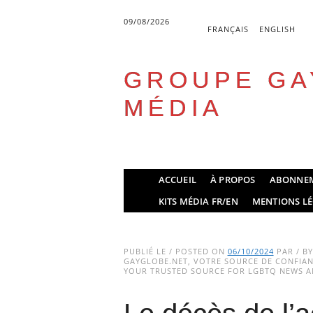
09/08/2026
FRANÇAIS
ENGLISH
GROUPE GA
MÉDIA
Skip
ACCUEIL
À PROPOS
ABONNE
to
Main menu
KITS MÉDIA FR/EN
MENTIONS LÉ
content
PUBLIÉ LE / POSTED ON
06/10/2024
PAR / B
GAYGLOBE.NET, VOTRE SOURCE DE CONFIANC
YOUR TRUSTED SOURCE FOR LGBTQ NEWS AN