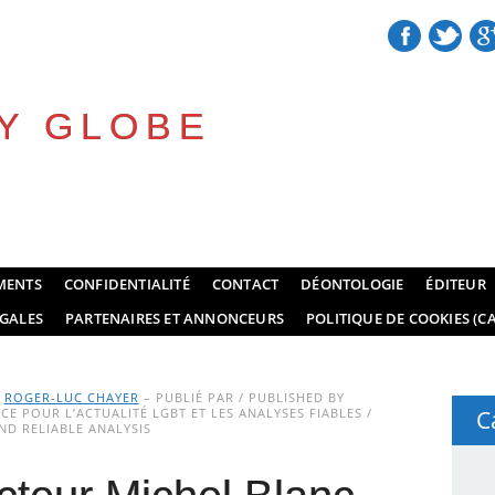
Y GLOBE
MENTS
CONFIDENTIALITÉ
CONTACT
DÉONTOLOGIE
ÉDITEUR
GALES
PARTENAIRES ET ANNONCEURS
POLITIQUE DE COOKIES (CA
Y
ROGER-LUC CHAYER
– PUBLIÉ PAR / PUBLISHED BY
E POUR L’ACTUALITÉ LGBT ET LES ANALYSES FIABLES /
C
D RELIABLE ANALYSIS