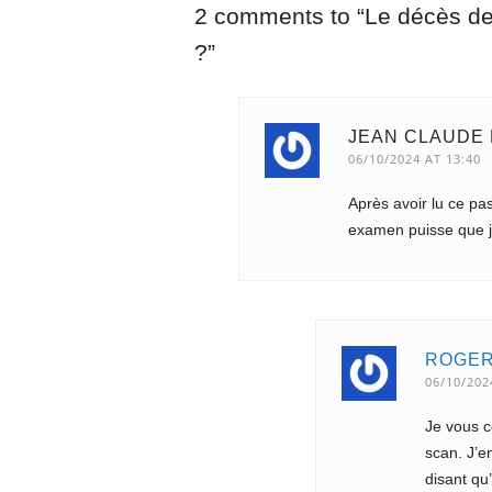
2 comments to “Le décès de l
?”
JEAN CLAUDE 
06/10/2024 AT 13:40
Après avoir lu ce pas
examen puisse que je
ROGER
06/10/202
Je vous c
scan. J’e
disant qu’