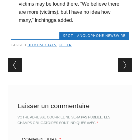
victims may be found there. “We believe there
are more (victims), but I have no idea how
many,” Inchingga added.
SPOT - ANGLOPHONE NEWSWIRE
TAGGED
HOMOSEXUALS
,
KILLER
Post navigation
Laisser un commentaire
VOTRE ADRESSE COURRIEL NE SERA PAS PUBLIÉE.
LES
CHAMPS OBLIGATOIRES SONT INDIQUÉS AVEC
*
COMMENTAIRE
*