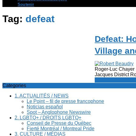
Soutenir
Tag:
defeat
Defeat: H
Village a
Roger-Luc Chayer (
Jacques District Ro
Spot - Anglophone
Categories
1. ACTUALITÉS / NEWS
Le Point – fil de presse francophone
Noticias español
Spot – Anglophone Newswire
2. LGBTQ+ / DROITS LGBTQ+
Conseil de Presse du Québec
Fierté Montréal / Montreal Pride
3. CULTURE / MÉDIAS