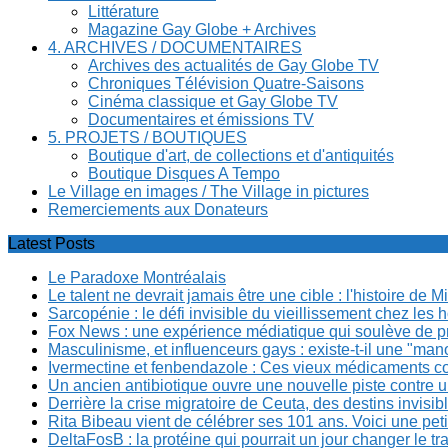
Littérature
Magazine Gay Globe + Archives
4. ARCHIVES / DOCUMENTAIRES
Archives des actualités de Gay Globe TV
Chroniques Télévision Quatre-Saisons
Cinéma classique et Gay Globe TV
Documentaires et émissions TV
5. PROJETS / BOUTIQUES
Boutique d'art, de collections et d'antiquités
Boutique Disques A Tempo
Le Village en images / The Village in pictures
Remerciements aux Donateurs
Latest Posts
Le Paradoxe Montréalais
Le talent ne devrait jamais être une cible : l'histoire de 
Sarcopénie : le défi invisible du vieillissement chez l
Fox News : une expérience médiatique qui soulève de p
Masculinisme, et influenceurs gays : existe-t-il une "m
Ivermectine et fenbendazole : Ces vieux médicaments cont
Un ancien antibiotique ouvre une nouvelle piste contre u
Derrière la crise migratoire de Ceuta, des destins invis
Rita Bibeau vient de célébrer ses 101 ans. Voici une pet
DeltaFosB : la protéine qui pourrait un jour changer le tr