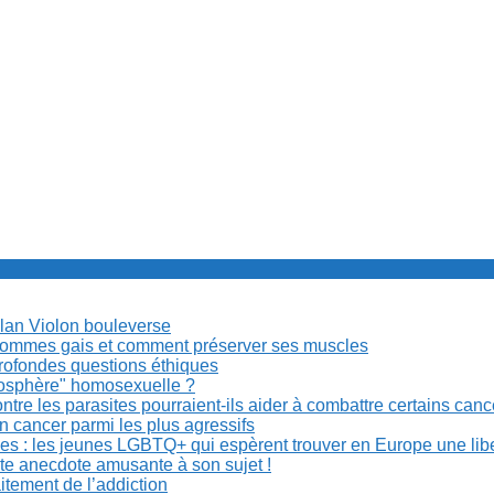
Milan Violon bouleverse
es hommes gais et comment préserver ses muscles
rofondes questions éthiques
anosphère" homosexuelle ?
re les parasites pourraient-ils aider à combattre certains can
n cancer parmi les plus agressifs
ibles : les jeunes LGBTQ+ qui espèrent trouver en Europe une lib
ite anecdote amusante à son sujet !
aitement de l’addiction