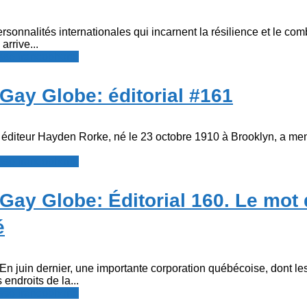
ersonnalités internationales qui incarnent la résilience et le com
arrive...
resse francophone
Gay Globe: éditorial #161
éditeur Hayden Rorke, né le 23 octobre 1910 à Brooklyn, a men
resse francophone
ay Globe: Éditorial 160. Le mot q
é
n juin dernier, une importante corporation québécoise, dont le
 endroits de la...
resse francophone