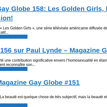
 Gay Globe 158: Les Golden Girls,
sion!
 Les Golden Girls », une série télévisée américaine diffusée d
tif...
resse francophone
 #156 sur Paul Lynde – Magazine 
é une contribution significative envers l’homosexualité en étan
nt reconnaître son...
resse francophone
 Magazine Gay Globe #151
 beauté est quelque chose de très subjectif, mais la beauté et l
resse francophone