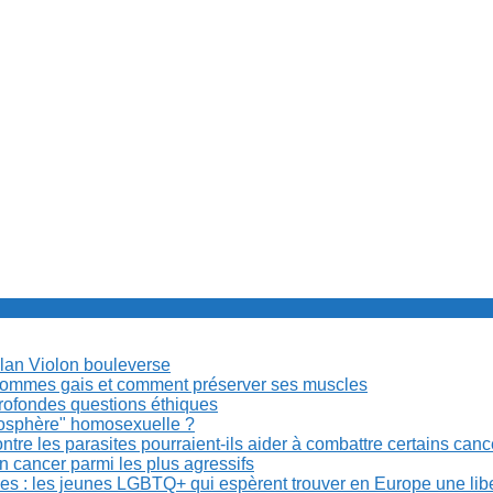
Milan Violon bouleverse
es hommes gais et comment préserver ses muscles
rofondes questions éthiques
anosphère" homosexuelle ?
re les parasites pourraient-ils aider à combattre certains can
n cancer parmi les plus agressifs
ibles : les jeunes LGBTQ+ qui espèrent trouver en Europe une lib