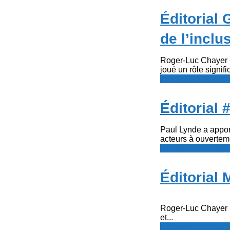
Éditorial
de l’inclu
Roger-Luc Chayer «
joué un rôle significa
Le Point - fil de p
Éditorial
Paul Lynde a apport
acteurs à ouverteme
Le Point - fil de p
Éditorial
Roger-Luc Chayer La
et...
Le Point - fil de p