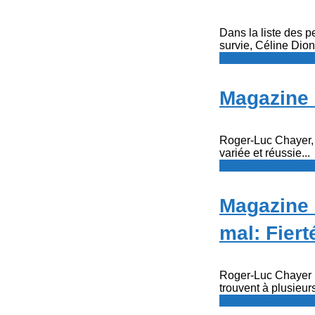
Dans la liste des p
survie, Céline Dion 
Le Point - fil de p
Magazine 
Roger-Luc Chayer, 
variée et réussie...
Le Point - fil de p
Magazine G
mal: Fiert
Roger-Luc Chayer E
trouvent à plusieurs
Le Point - fil de p