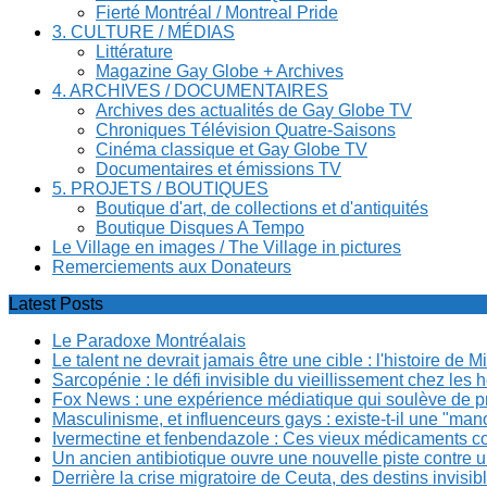
Fierté Montréal / Montreal Pride
3. CULTURE / MÉDIAS
Littérature
Magazine Gay Globe + Archives
4. ARCHIVES / DOCUMENTAIRES
Archives des actualités de Gay Globe TV
Chroniques Télévision Quatre-Saisons
Cinéma classique et Gay Globe TV
Documentaires et émissions TV
5. PROJETS / BOUTIQUES
Boutique d'art, de collections et d'antiquités
Boutique Disques A Tempo
Le Village en images / The Village in pictures
Remerciements aux Donateurs
Latest Posts
Le Paradoxe Montréalais
Le talent ne devrait jamais être une cible : l'histoire de 
Sarcopénie : le défi invisible du vieillissement chez l
Fox News : une expérience médiatique qui soulève de p
Masculinisme, et influenceurs gays : existe-t-il une "m
Ivermectine et fenbendazole : Ces vieux médicaments cont
Un ancien antibiotique ouvre une nouvelle piste contre u
Derrière la crise migratoire de Ceuta, des destins invis