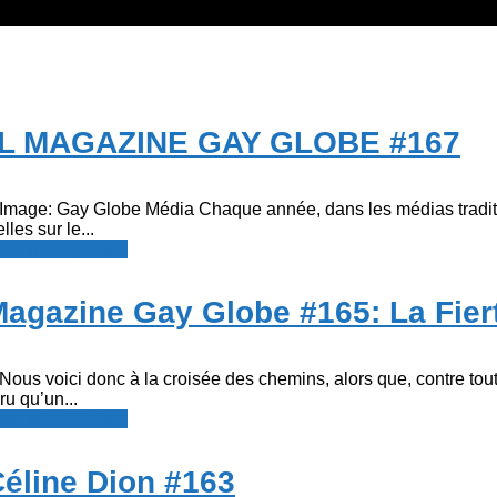
L MAGAZINE GAY GLOBE #167
mage: Gay Globe Média Chaque année, dans les médias traditi
es sur le...
resse francophone
 Magazine Gay Globe #165: La Fier
us voici donc à la croisée des chemins, alors que, contre tout
ru qu’un...
resse francophone
Céline Dion #163