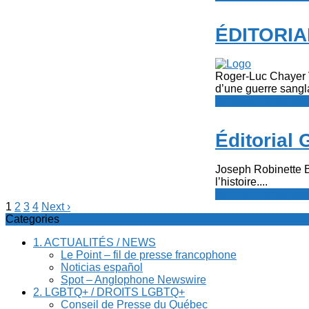
ÉDITORIA
Roger-Luc Chayer V
d’une guerre sanglan
Le Point - fil de p
Éditorial
Joseph Robinette Bi
l’histoire....
Le Point - fil de p
1
2
3
4
Next ›
Categories
1. ACTUALITÉS / NEWS
Le Point – fil de presse francophone
Noticias español
Spot – Anglophone Newswire
2. LGBTQ+ / DROITS LGBTQ+
Conseil de Presse du Québec