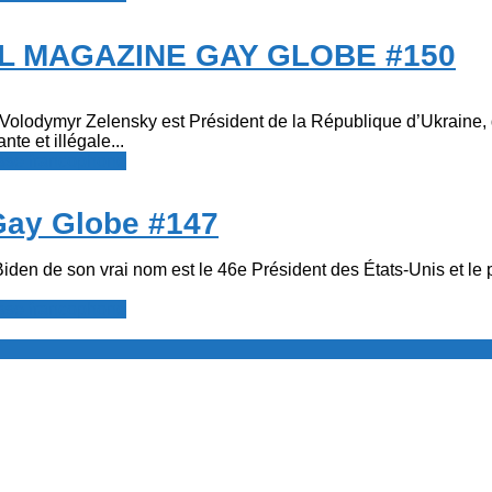
L MAGAZINE GAY GLOBE #150
olodymyr Zelensky est Président de la République d’Ukraine, qu
te et illégale...
resse francophone
 Gay Globe #147
den de son vrai nom est le 46e Président des États-Unis et le p
resse francophone