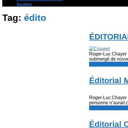
Soutenir
Tag:
édito
ÉDITORIA
Roger-Luc Chayer I
submergé de nouvell
Le Point - fil de p
Éditorial
Roger-Luc Chayer No
personne n’aurait c
Le Point - fil de p
Éditorial 