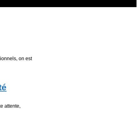
onnels, on est
té
e attente,