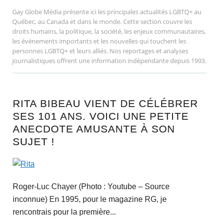
Gay Globe Média présente ici les principales actualités LGBTQ+ au
Québec, au Canada et dans le monde. Cette section couvre les
droits humains, la politique, la société, les enjeux communautaires,
les événements importants et les nouvelles qui touchent les
personnes LGBTQ+ et leurs alliés. Nos reportages et analyses
journalistiques offrent une information indépendante depuis 1993.
RITA BIBEAU VIENT DE CÉLÉBRER
SES 101 ANS. VOICI UNE PETITE
ANECDOTE AMUSANTE À SON
SUJET !
Roger-Luc Chayer (Photo : Youtube – Source
inconnue) En 1995, pour le magazine RG, je
rencontrais pour la première...