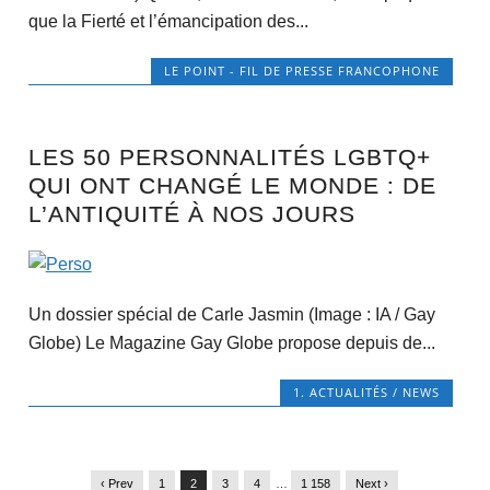
que la Fierté et l’émancipation des...
LE POINT - FIL DE PRESSE FRANCOPHONE
LES 50 PERSONNALITÉS LGBTQ+
QUI ONT CHANGÉ LE MONDE : DE
L’ANTIQUITÉ À NOS JOURS
Un dossier spécial de Carle Jasmin (Image : IA / Gay
Globe) Le Magazine Gay Globe propose depuis de...
1. ACTUALITÉS / NEWS
‹ Prev
1
2
3
4
…
1 158
Next ›