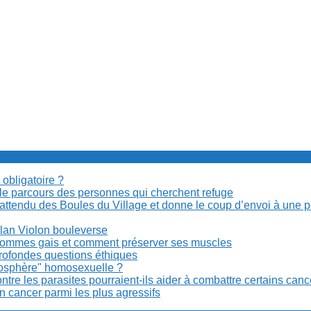
 obligatoire ?
cile parcours des personnes qui cherchent refuge
t attendu des Boules du Village et donne le coup d’envoi à une 
Milan Violon bouleverse
es hommes gais et comment préserver ses muscles
rofondes questions éthiques
anosphère" homosexuelle ?
re les parasites pourraient-ils aider à combattre certains can
n cancer parmi les plus agressifs