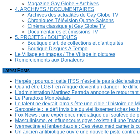
Magazine Gay Globe + Archives
4. ARCHIVES / DOCUMENTAIRES
Archives des actualités de Gay Globe TV
Chroniques Télévision Quatre-Saisons
Cinéma classique et Gay Globe TV
Documentaires et émissions TV
5. PROJETS / BOUTIQUES
Boutique d'art, de collections et d'antiquités
Boutique Disques A Tempo
Le Village en images / The Village in pictures
Remerciements aux Donateurs
Latest Posts
Herpès : pourquoi cette ITSS n’est-elle pas à déclaration
Quand être LGBT en Afrique devient un danger : le diffi
L’administration Martinez Ferrada annonce le retour tan
Le Paradoxe Montréalais
Le talent ne devrait jamais être une cible : l'histoire de 
Sarcopénie : le défi invisible du vieillissement chez l
Fox News : une expérience médiatique qui soulève de p
Masculinisme, et influenceurs gays : existe-t-il une "m
Ivermectine et fenbendazole : Ces vieux médicaments cont
Un ancien antibiotique ouvre une nouvelle piste contre u