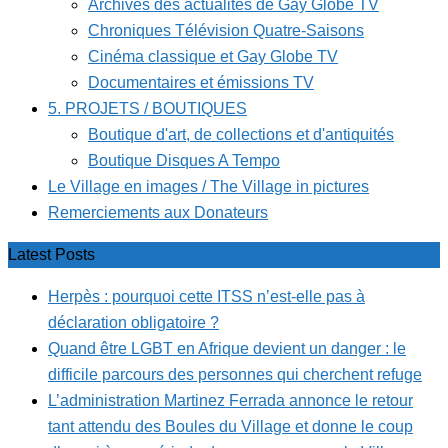
Archives des actualités de Gay Globe TV
Chroniques Télévision Quatre-Saisons
Cinéma classique et Gay Globe TV
Documentaires et émissions TV
5. PROJETS / BOUTIQUES
Boutique d'art, de collections et d'antiquités
Boutique Disques A Tempo
Le Village en images / The Village in pictures
Remerciements aux Donateurs
Latest Posts
Herpès : pourquoi cette ITSS n’est-elle pas à
déclaration obligatoire ?
Quand être LGBT en Afrique devient un danger : le
difficile parcours des personnes qui cherchent refuge
L’administration Martinez Ferrada annonce le retour
tant attendu des Boules du Village et donne le coup