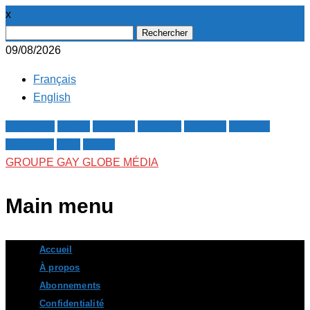
x
Rechercher :
09/08/2026
Français
English
Facebook
Twitter
Google+
Pinterest
Linkedin
Youtube
Instagram
RSS
E-mail
GROUPE GAY GLOBE MÉDIA
Main menu
Skip
Accueil
to
À propos
content
Abonnements
Confidentialité