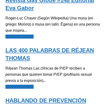
Revista Gay Globe #148 Editorial
Eva Gabor
Roger-Luc Chayer (Según Wikipedia) Una musa (en
griego: Μοῦσα) o musa (en latín: Ēgeria) es una persona
que inspira...
Noticias español
LAS 400 PALABRAS DE RÉJEAN
THOMAS
Réjean Thomas Las clínicas de PrEP reciben a
personas que quieren tomar PrEP (profilaxis sexual
previa a la exposición)...
Noticias español
HABLANDO DE PREVENCIÓN