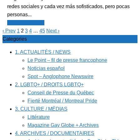
redes sociales y cada vez más sofisticados, pero pocas
personas...
Noticias español
‹ Prev
1
2
3
4
…
45
Next ›
Categories
1. ACTUALITÉS / NEWS
Le Point – fil de presse francophone
Noticias español
Spot – Anglophone Newswire
2. LGBTQ+ / DROITS LGBTQ+
Conseil de Presse du Québec
Fierté Montréal / Montreal Pride
3. CULTURE / MÉDIAS
Littérature
Magazine Gay Globe + Archives
4. ARCHIVES / DOCUMENTAIRES